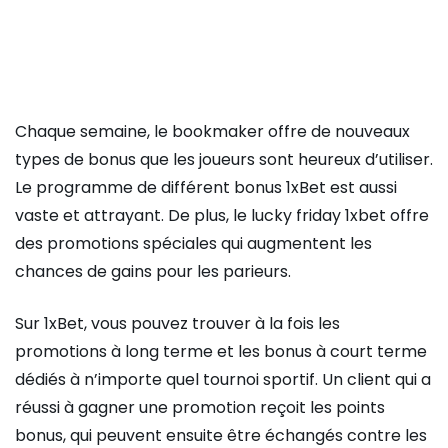
Chaque semaine, le bookmaker offre de nouveaux
types de bonus que les joueurs sont heureux d’utiliser.
Le programme de différent bonus 1xBet est aussi
vaste et attrayant. De plus, le
lucky friday 1xbet
offre
des promotions spéciales qui augmentent les
chances de gains pour les parieurs.
Sur 1xBet, vous pouvez trouver à la fois les
promotions à long terme et les bonus à court terme
dédiés à n’importe quel tournoi sportif. Un client qui a
réussi à gagner une promotion reçoit les points
bonus, qui peuvent ensuite être échangés contre les