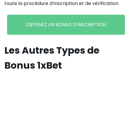
toute la procédure d’inscription et de vérification.
OBTENEZ UN BONUS D'INSCRIPTION
Les Autres Types de
Bonus 1xBet