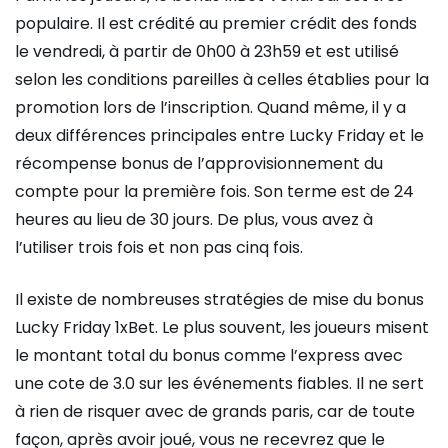
populaire. Il est crédité au premier crédit des fonds
le vendredi, à partir de 0h00 à 23h59 et est utilisé
selon les conditions pareilles à celles établies pour la
promotion lors de l’inscription. Quand même, il y a
deux différences principales entre Lucky Friday et le
récompense bonus de l’approvisionnement du
compte pour la première fois. Son terme est de 24
heures au lieu de 30 jours. De plus, vous avez à
l’utiliser trois fois et non pas cinq fois.
Il existe de nombreuses stratégies de mise du bonus
Lucky Friday 1xBet. Le plus souvent, les joueurs misent
le montant total du bonus comme l’express avec
une cote de 3.0 sur les événements fiables. Il ne sert
à rien de risquer avec de grands paris, car de toute
façon, après avoir joué, vous ne recevrez que le