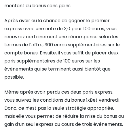
montant du bonus sans gains.
Après avoir eu la chance de gagner le premier
express avec une note de 3,0 pour 100 euros, vous
recevrez certainement une récompense selon les
termes de l’offre, 300 euros supplémentaires sur le
compte bonus. Ensuite, il vous suffit de placer deux
paris supplémentaires de 100 euros sur les
événements qui se terminent aussi bientôt que
possible.
Même après avoir perdu ces deux paris express,
vous suivrez les conditions du bonus 1xBet vendredi.
Donc, ce n’est pas la seule stratégie appropriée,
mais elle vous permet de réduire la mise du bonus au
gain d’un seul express au cours de trois événements.