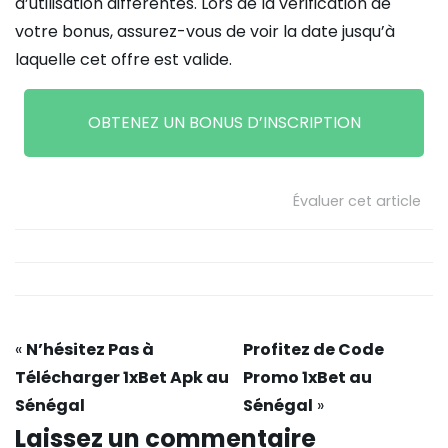
d’utilisation différentes. Lors de la vérification de
votre bonus, assurez-vous de voir la date jusqu’à
laquelle cet offre est valide.
OBTENEZ UN BONUS D’INSCRIPTION
Évaluer cet article
«
N’hésitez Pas à
Profitez de Code
Télécharger 1xBet Apk au
Promo 1xBet au
Sénégal
Sénégal
»
Laissez un commentaire