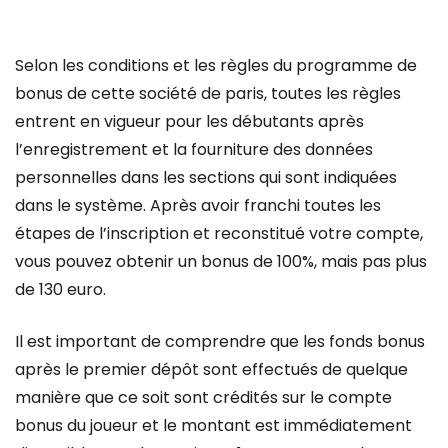
Selon les conditions et les règles du programme de
bonus de cette société de paris, toutes les règles
entrent en vigueur pour les débutants après
l’enregistrement et la fourniture des données
personnelles dans les sections qui sont indiquées
dans le système. Après avoir franchi toutes les
étapes de l’inscription et reconstitué votre compte,
vous pouvez obtenir un bonus de 100%, mais pas plus
de 130 euro.
Il est important de comprendre que les fonds bonus
après le premier dépôt sont effectués de quelque
manière que ce soit sont crédités sur le compte
bonus du joueur et le montant est immédiatement