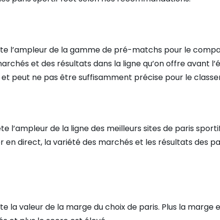
ète l’ampleur de la gamme de pré-matchs pour le comparati
archés et des résultats dans la ligne qu’on offre avant l
 peut ne pas être suffisamment précise pour le classeme
ète l’ampleur de la ligne des meilleurs sites de paris spo
en direct, la variété des marchés et les résultats des p
e la valeur de la marge du choix de paris. Plus la marge es