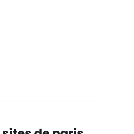
sites de paris