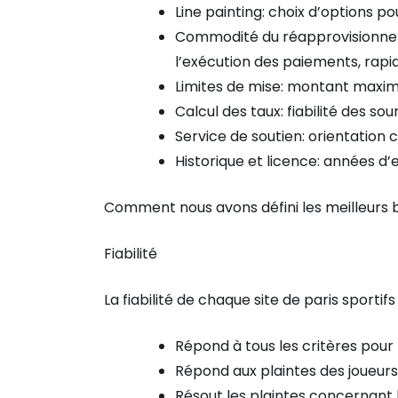
Line painting: choix d’options p
Commodité du réapprovisionnemen
l’exécution des paiements, rapi
Limites de mise: montant maxim
Calcul des taux: fiabilité des sou
Service de soutien: orientation c
Historique et licence: années d’e
Comment nous avons défini les meilleurs
Fiabilité
La fiabilité de chaque site de paris sporti
Répond à tous les critères pou
Répond aux plaintes des joueur
Résout les plaintes concernant 