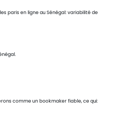
 paris en ligne au Sénégal: variabilité de
énégal.
sidérons comme un bookmaker fiable, ce qui: