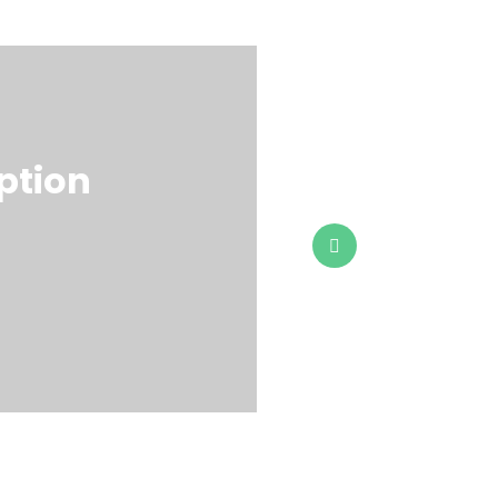
iption