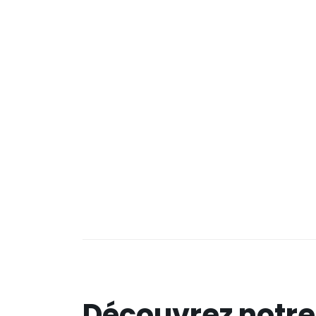
Découvrez notre