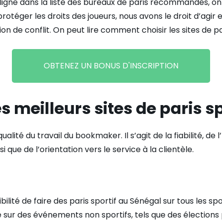
 en ligne dans la liste des bureaux de paris recommandés,
protéger les droits des joueurs, nous avons le droit d’agir
ion de conflit. On peut lire comment choisir les sites de pa
OBTENEZ UN BONUS D'INSCRIPTION
meilleurs sites de paris sp
ualité du travail du bookmaker. Il s’agit de la fiabilité, de 
nsi que de l’orientation vers le service à la clientèle.
lité de faire des paris sportif au Sénégal sur tous les spo
ue sur des événements non sportifs, tels que des élections