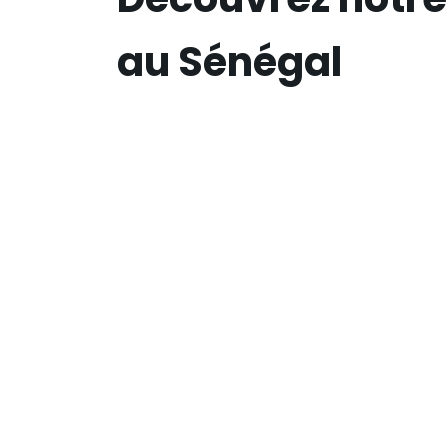
au Sénégal